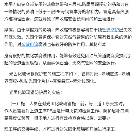
水平方向钻穿越专用的热收缩带和三层PE防腐层焊接处的粘和力在
一些情况的影响下低于三层PE与钢管本身的粘和力。管道具有热胀
冷缩物理因素，这就导致了热收缩套会长时间的和土壤进行
摩擦，由于摩擦力的影响，热收缩带极易容易在干线
管道防护
层失效
前就失效。光固化管道保护套对天然气管道的外防腐有着出色的保护
作用，对
杂散电流
腐蚀也有较好的防护作用，其材料本
身有很好的抗化学腐蚀作用，能够有效避免因油气管道防腐受损而引
起的管道金属腐蚀，从而确保石油、天然气管网的安全运行。
光固化玻璃钢保护套的施工程序如下：管体打磨--涂刷底漆--涂刷
界面胶--粘贴光固化片材--真空袋压--紫外线固化。
光固化玻璃钢防护层的实施：
（一）施工人员在对光固化玻璃钢施工前，与上道工序交接时，工
作人员需要对上道工序PE层进行电火花的检漏工作、防护层补口剥
离强度试验等，很多地方进行有效检查合格以后，需要办
理工序的交接手续，才可进行对光固化玻璃钢开始进行施工。