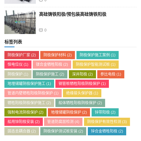
0
高硅铸铁阳极/预包装高硅铸铁阳极
0
标签列表
阴极保护厂家
(2)
阴极保护材料
(2)
阴极保护施工案例
(1)
恒电位仪
(1)
镁合金牺牲阳极
(2)
阴极保护智能测试桩
(1)
阴极保护
(1)
阴极保护施工
(2)
深井阳极
(2)
参比电极
(1)
地埋储罐阴极保护施工
(1)
钢管桩牺牲阳极阴极保护
(1)
管道内壁牺牲阳极阴极保护
(1)
绝缘接头保护器
(1)
牺牲阳极阴极保护施工
(2)
船体牺牲阳极阴极保护
(2)
强制电流阴极保护
(2)
地埋储罐阴极保护
(2)
锌带阳极
(2)
船用锌阳极安装
(2)
管道防腐层检测
(4)
阴极保护有效性检测
(3)
固态去耦合器
(2)
阴极保护测试桩安装
(2)
锌合金牺牲阳极
(2)