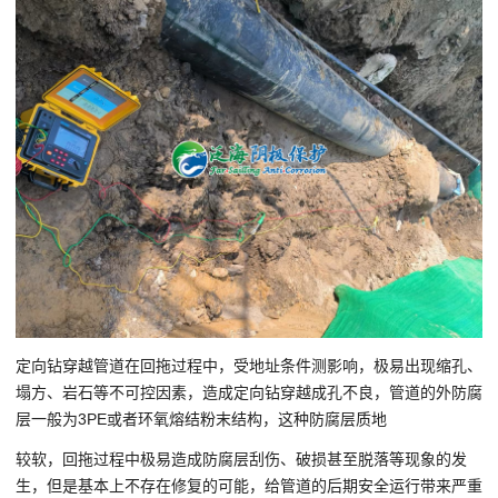
定向钻穿越管道在回拖过程中，受地址条件测影响，极易出现缩孔、
塌方、岩石等不可控因素，造成定向钻穿越成孔不良，管道的外防腐
层一般为3PE或者环氧熔结粉末结构，这种防腐层质地
较软，回拖过程中极易造成防腐层刮伤、破损甚至脱落等现象的发
生，但是基本上不存在修复的可能，给管道的后期安全运行带来严重