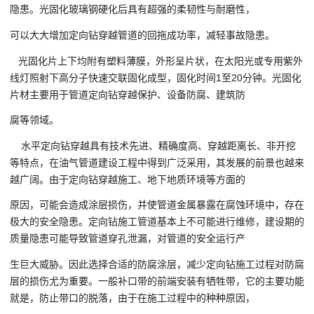
隐患。光固化玻璃钢硬化后具有超强的柔韧性与耐磨性，
可以大大增加定向钻穿越管道的回拖成功率，减轻事故隐患。
光固化片上下均附有塑料薄膜，外形呈片状，在太阳光或专用紫外
线灯照射下高分子快速交联固化成型，固化时间1至20分钟。光固化
片材主要用于管道定向钻穿越保护、设备防腐、建筑防
腐等领域。
水平定向钻穿越具有技术先进、精确度高、穿越距离长、非开挖
等特点，在油气管道建设工程中得到广泛采用，其发展的前景也越来
越广阔。由于定向钻穿越施工、地下地质环境等方面的
原因，可能会造成涂层损伤，并使管道金属暴露在腐蚀环境中，存在
极大的安全隐患。定向钻施工管道基本上不可能进行维修，建设期的
质量隐患可能导致管道穿孔泄漏，对管道的安全运行产
生巨大威胁。因此选择合适的防腐涂层，减少定向钻施工过程对防腐
层的损伤尤为重要。一般补口带的前端安装有牺牲带，它的主要功能
就是，防止带口的脱落，由于在施工过程中的种种原因，