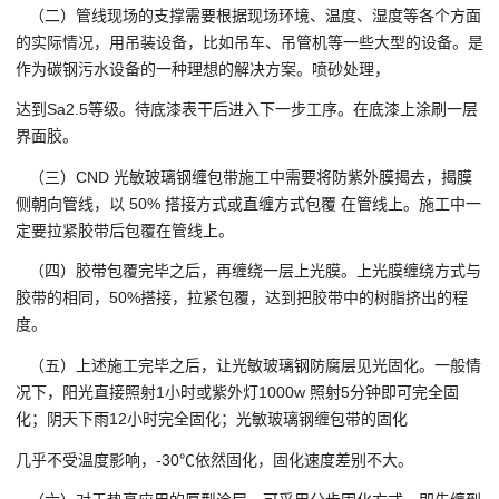
（二）管线现场的支撑需要根据现场环境、温度、湿度等各个方面
的实际情况，用吊装设备，比如吊车、吊管机等一些大型的设备。是
作为碳钢污水设备的一种理想的解决方案。喷砂处理，
达到Sa2.5等级。待底漆表干后进入下一步工序。在底漆上涂刷一层
界面胶。
（三）CND 光敏玻璃钢缠包带施工中需要将防紫外膜揭去，揭膜
侧朝向管线，以 50% 搭接方式或直缠方式包覆 在管线上。施工中一
定要拉紧胶带后包覆在管线上。
（四）胶带包覆完毕之后，再缠绕一层上光膜。上光膜缠绕方式与
胶带的相同，50%搭接，拉紧包覆，达到把胶带中的树脂挤出的程
度。
（五）上述施工完毕之后，让光敏玻璃钢防腐层见光固化。一般情
况下，阳光直接照射1小时或紫外灯1000w 照射5分钟即可完全固
化；阴天下雨12小时完全固化；光敏玻璃钢缠包带的固化
几乎不受温度影响，-30℃依然固化，固化速度差别不大。