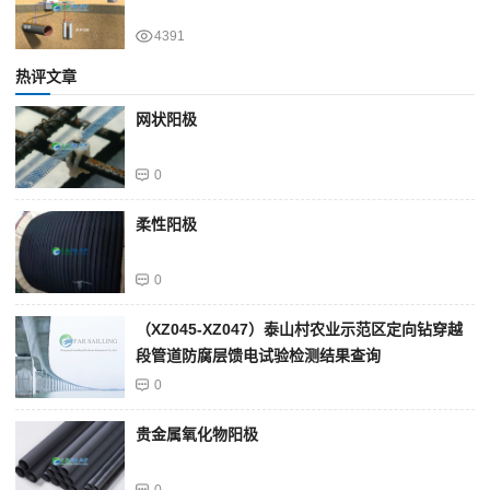
4391
热评文章
网状阳极
0
柔性阳极
0
（XZ045-XZ047）泰山村农业示范区定向钻穿越
段管道防腐层馈电试验检测结果查询
0
贵金属氧化物阳极