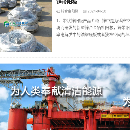
锌带阳极
锌合金阳极
2024-04-10
1、带状锌阳极产品介绍 锌带是为适应
境而研发的新型锌合金牺牲阳极，锌带阳
率电解质中的油罐底板或者狭窄空间的埋
用于交直流杂散电...