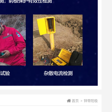
首页
锌带阳极
>