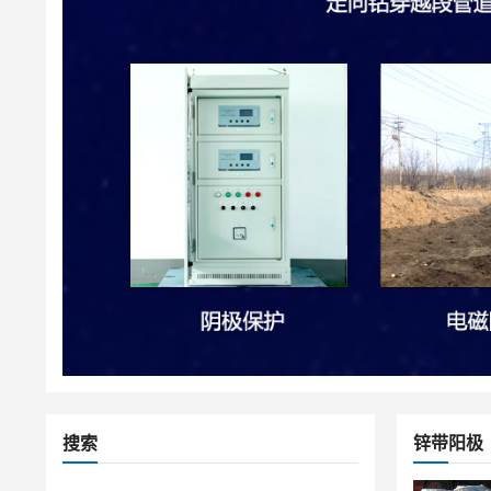
搜索
锌带阳极