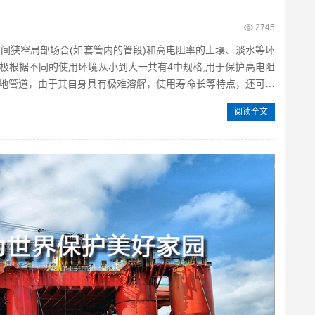
2745
空间狭窄局部场合(如套管内的管段)和高电阻率的土壤、淡水等环
极根据不同的使用环境从小到大一共有4中规格,用于保护高电阻
地管道，由于其自身具有极难溶解，使用寿命长等特点，还可以
阅读全文