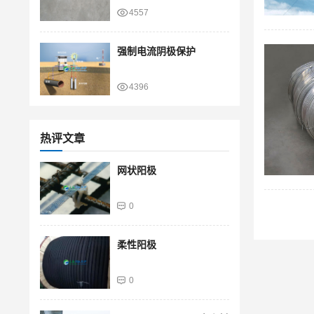
4557
强制电流阴极保护
4396
热评文章
网状阳极
0
柔性阳极
0