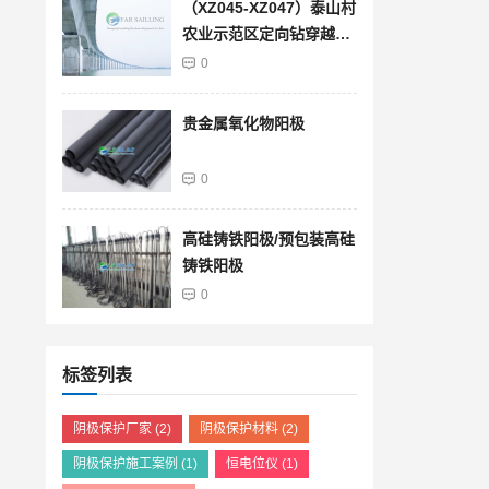
（XZ045-XZ047）泰山村
农业示范区定向钻穿越段
管道防腐层馈电试验检测
0
结果查询
贵金属氧化物阳极
0
高硅铸铁阳极/预包装高硅
铸铁阳极
0
标签列表
阴极保护厂家
(2)
阴极保护材料
(2)
阴极保护施工案例
(1)
恒电位仪
(1)