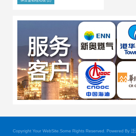
锌合金牺牲阳极
(2)
Copyright Your WebSite.Some Rights Reserved. Powered By
泛