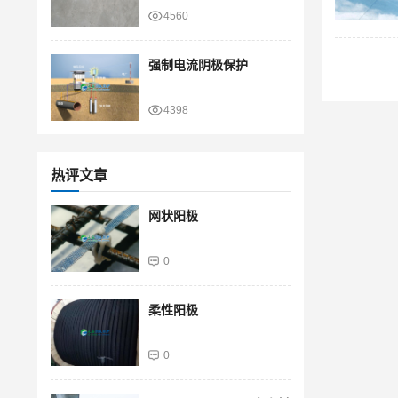
4560
强制电流阴极保护
4398
热评文章
网状阳极
0
柔性阳极
0