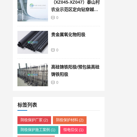
（XZ045-XZ047）泰山村
农业示范区定向钻穿越段
管道防腐层馈电试验检测
0
结果查询
贵金属氧化物阳极
0
高硅铸铁阳极/预包装高硅
铸铁阳极
0
标签列表
阴极保护厂家
(2)
阴极保护材料
(2)
阴极保护施工案例
(1)
恒电位仪
(1)