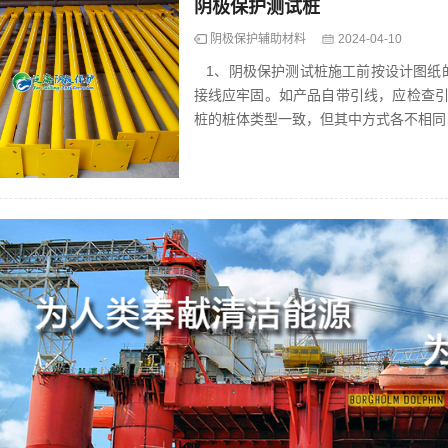
阴极保护测试桩
阴极保护辅助材料
2024-04-10
1、阴极保护测试桩施工前按设计图纸
接线应牢固。如产品自带引线，应检查引
桩的桩体类型一致，但其中方式各不相同，