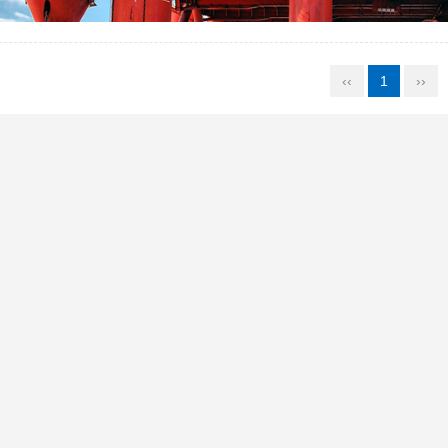
‹‹
1
››