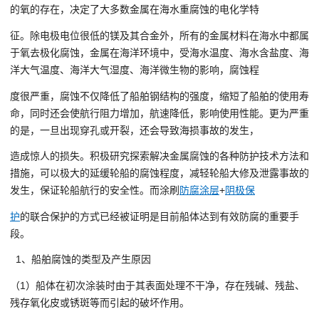
的氧的存在，决定了大多数金属在海水重腐蚀的电化学特
征。除电极电位很低的镁及其合金外，所有的金属材料在海水中都属
于氧去极化腐蚀，金属在海洋环境中，受海水温度、海水含盐度、海
洋大气温度、海洋大气湿度、海洋微生物的影响，腐蚀程
度很严重，腐蚀不仅降低了船舶钢结构的强度，缩短了船舶的使用寿
命，同时还会使航行阻力增加，航速降低，影响使用性能。更为严重
的是，一旦出现穿孔或开裂，还会导致海损事故的发生，
造成惊人的损失。积极研究探索解决金属腐蚀的各种防护技术方法和
措施，可以极大的延缓轮船的腐蚀程度，减轻轮船大修及泄露事故的
发生，保证轮船航行的安全性。而涂刷
防腐涂层
+
阴极保
护
的联合保护的方式已经被证明是目前船体达到有效防腐的重要手
段。
1、船舶腐蚀的类型及产生原因
（1）船体在初次涂装时由于其表面处理不干净，存在残碱、残盐、
残存氧化皮或锈斑等而引起的破坏作用。