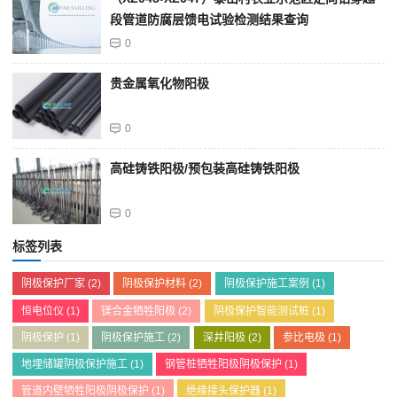
段管道防腐层馈电试验检测结果查询
0
贵金属氧化物阳极
0
高硅铸铁阳极/预包装高硅铸铁阳极
0
标签列表
阴极保护厂家
(2)
阴极保护材料
(2)
阴极保护施工案例
(1)
恒电位仪
(1)
镁合金牺牲阳极
(2)
阴极保护智能测试桩
(1)
阴极保护
(1)
阴极保护施工
(2)
深井阳极
(2)
参比电极
(1)
地埋储罐阴极保护施工
(1)
钢管桩牺牲阳极阴极保护
(1)
管道内壁牺牲阳极阴极保护
(1)
绝缘接头保护器
(1)