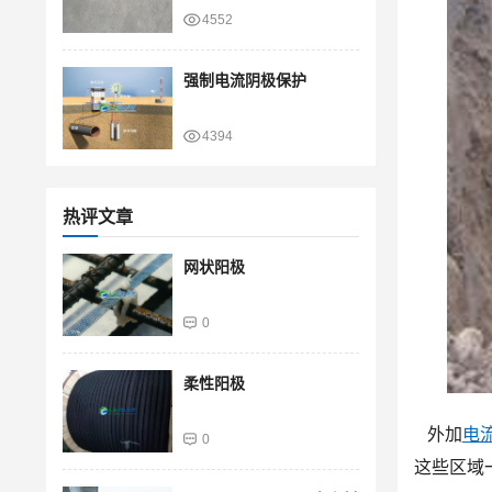
4552
强制电流阴极保护
4394
热评文章
网状阳极
0
柔性阳极
外加
电
0
这些区域