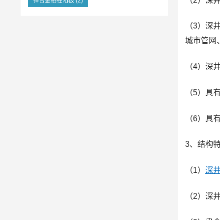
（2）深
锌合金牺牲阳极
(2)
（3）深
城市管网
（4）深
（5）具
（6）具
3、结构
（1）
深
（2）深