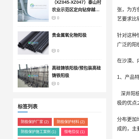
（XZ045-XZ047）泰山村
张，为方
农业示范区定向钻穿越段
管道防腐层馈电试验检测
0
艺要求比
结果查询
针对这种
贵金属氧化物阳极
广泛的阳
0
在沙漠、
高硅铸铁阳极/预包装高硅
铸铁阳极
1、产品
0
深井阳极
极的优点
标签列表
分布更加
阴极保护厂家
(2)
阴极保护材料
(2)
成的，主
阴极保护施工案例
(1)
恒电位仪
(1)