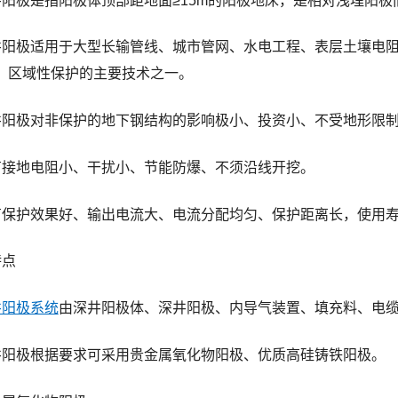
井阳极是指阳极体顶部距地面≥15m的阳极地床，是相对浅埋阳极
井阳极适用于大型长输管线、城市管网、水电工程、表层土壤电
、区域性保护的主要技术之一。
井阳极对非保护的地下钢结构的影响极小、投资小、不受地形限
有接地电阻小、干扰小、节能防爆、不须沿线开挖。
有保护效果好、输出电流大、电流分配均匀、保护距离长，使用
特点
井阳极系统
由深井阳极体、深井阳极、内导气装置、填充料、电
井阳极根据要求可采用贵金属氧化物阳极、优质高硅铸铁阳极。