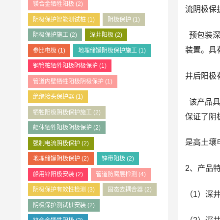
镁合金牺牲阳极
(2)
流阴极保
阴极保护智能测试桩
(1)
阴极保护
(1)
预包装深
阴极保护施工
(2)
深井阳极
(2)
装置。具
参比电极
(1)
地埋储罐阴极保护施工
(1)
钢管桩牺牲阳极阴极保护
(1)
井后阳极
管道内壁牺牲阳极阴极保护
(1)
绝缘接头保护器
(1)
该产品具
牺牲阳极阴极保护施工
(2)
保证了阴
船体牺牲阳极阴极保护
(2)
是高土壤
强制电流阴极保护
(2)
地埋储罐阴极保护
(2)
锌带阳极
(2)
2、产品
船用锌阳极安装
(2)
管道防腐层检测
(4)
阴极保护有效性检测
(3)
固态去耦合器
(2)
（1）深
阴极保护测试桩安装
(2)