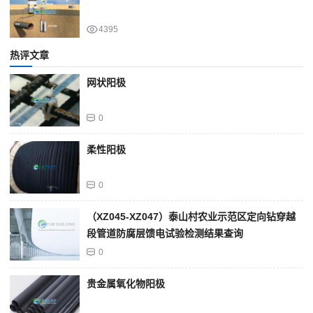
4395
热评文章
网状阳极
0
柔性阳极
0
（XZ045-XZ047）泰山村农业示范区定向钻穿越
段管道防腐层馈电试验检测结果查询
0
贵金属氧化物阳极