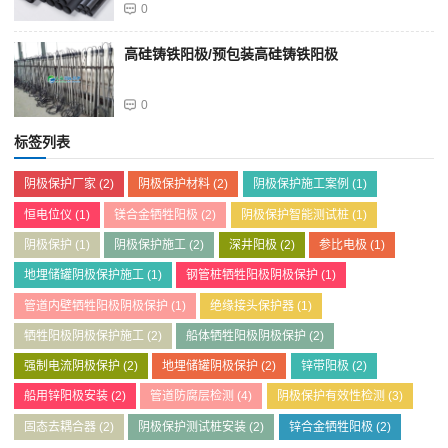
0
高硅铸铁阳极/预包装高硅铸铁阳极
0
标签列表
阴极保护厂家
(2)
阴极保护材料
(2)
阴极保护施工案例
(1)
恒电位仪
(1)
镁合金牺牲阳极
(2)
阴极保护智能测试桩
(1)
阴极保护
(1)
阴极保护施工
(2)
深井阳极
(2)
参比电极
(1)
地埋储罐阴极保护施工
(1)
钢管桩牺牲阳极阴极保护
(1)
管道内壁牺牲阳极阴极保护
(1)
绝缘接头保护器
(1)
牺牲阳极阴极保护施工
(2)
船体牺牲阳极阴极保护
(2)
强制电流阴极保护
(2)
地埋储罐阴极保护
(2)
锌带阳极
(2)
船用锌阳极安装
(2)
管道防腐层检测
(4)
阴极保护有效性检测
(3)
固态去耦合器
(2)
阴极保护测试桩安装
(2)
锌合金牺牲阳极
(2)