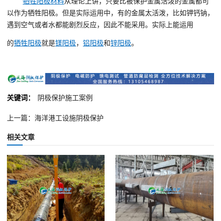
牺牲阳极材料
从理论上讲，只要比被保护金属活泼的金属都可
以作为牺牲阳极。但是实际运用中，有的金属太活泼，比如钾钙钠，
遇到空气或者水都能剧烈反应，因此不能采用。实际上能运用
的
牺牲阳极
就是
镁阳极
，
铝阳极
和
锌阳极
。
关键词：
阴极保护施工案例
上一篇：海洋港工设施阴极保护
相关文章