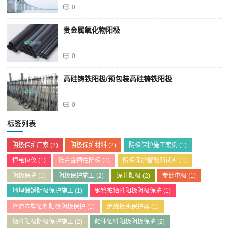
0
贵金属氧化物阳极
0
高硅铸铁阳极/预包装高硅铸铁阳极
0
标签列表
阴极保护厂家
(2)
阴极保护材料
(2)
阴极保护施工案例
(1)
恒电位仪
(1)
镁合金牺牲阳极
(2)
阴极保护智能测试桩
(1)
阴极保护
(1)
阴极保护施工
(2)
深井阳极
(2)
参比电极
(1)
地埋储罐阴极保护施工
(1)
钢管桩牺牲阳极阴极保护
(1)
管道内壁牺牲阳极阴极保护
(1)
绝缘接头保护器
(1)
牺牲阳极阴极保护施工
(2)
船体牺牲阳极阴极保护
(2)