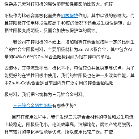
性杂质元素对锌阳极的腐蚀溶解和性能影响比较大。纯锌
阳极作为比较容易极化而失去
阴极保护
作用，其中以铁的影响大。而
且锌阳极在使用环境温度高于40度的情况下还会发生极性逆转，由
牺牲阳极变成阴极，反而会加快被保护体的腐蚀。
我公司在锌阳极的基础上，增加铝等其他金属按照一定的比例生
产的锌合金阳极材料，主要阳极材料为Zn-Al-X系合金，其中包含AI
量的04%-0.6%的Zn-AI合金阳极组织为铝在锌中的单相。
固溶体，其电流效率高，极化率小，电位较负并且稳定等优点。为了
能更好的在牺牲阳极中使用，我们的锌阳极也在进一步改善性能，其
中Zn-AI-Cd系合金是目前国内外广泛引用的锌合金牺牲阳
极材料，我们把它统称为三元锌合金材料。
三元锌合金牺牲阳极
有哪些优势?
目前在使用过程中，我们发现三元锌合金材料的电位和发生电流
比较稳定，阳极极化小，电流效率高，溶解均匀，腐蚀产物易脱落，
具有较好的电化学性能等优点，所以使用比较广泛。在使