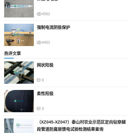
4562
强制电流阴极保护
4401
热评文章
网状阳极
0
柔性阳极
0
（XZ045-XZ047）泰山村农业示范区定向钻穿越
段管道防腐层馈电试验检测结果查询