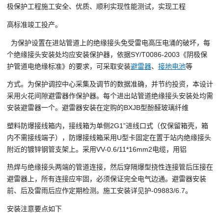
极保护工程施工安全、优质、顺利实现性能测试，实现工程
高标准竣工投产。
为保护设置在进站管道上的绝缘接头免受雷电高压电涌的破坏，每
个绝缘接头安装处均应安装保护器，依据SY/T0086-2003《阴极保
护管道电绝缘标准》的要求，可采取安装
避雷器
、
接地电池
等
方式。为保护调控中心采集及调节的数据准确，并节约投资，本设计
采用火花间隙避雷器作保护器。每个进出站管道绝缘接头安装处均需
安装避雷器一个。避雷器安装在定购的BXJB型酚醛玻璃纤维
塑料防爆接线箱内，接线箱为单侧2G1”进线口式（仅保留箱壳，箱
内不需接线端子），防爆接线箱采用U型卡固定在置于站内绝缘接头
附近的镀锌钢管支架上。采用VV-0.6/11*16mm2电缆，用铝
热焊与绝缘接头两端的管道连接，然后穿隔爆型挠性连接管后压接在
避雷器上，所有连接应牢固，必须保证完全电气边通。避雷器安装
前、后及雷雨后应作定期检测。施工安装详见护-09883/6.7。
安装注意要点如下