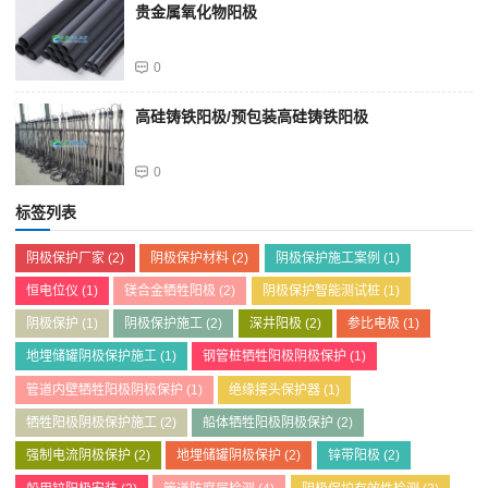
贵金属氧化物阳极
0
高硅铸铁阳极/预包装高硅铸铁阳极
0
标签列表
阴极保护厂家
(2)
阴极保护材料
(2)
阴极保护施工案例
(1)
恒电位仪
(1)
镁合金牺牲阳极
(2)
阴极保护智能测试桩
(1)
阴极保护
(1)
阴极保护施工
(2)
深井阳极
(2)
参比电极
(1)
地埋储罐阴极保护施工
(1)
钢管桩牺牲阳极阴极保护
(1)
管道内壁牺牲阳极阴极保护
(1)
绝缘接头保护器
(1)
牺牲阳极阴极保护施工
(2)
船体牺牲阳极阴极保护
(2)
强制电流阴极保护
(2)
地埋储罐阴极保护
(2)
锌带阳极
(2)