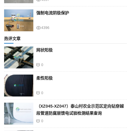
强制电流阴极保护
4396
热评文章
网状阳极
0
柔性阳极
0
（XZ045-XZ047）泰山村农业示范区定向钻穿越
段管道防腐层馈电试验检测结果查询
0